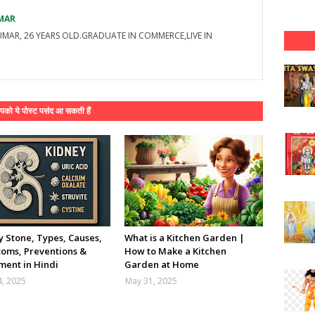
MAR
UMAR, 26 YEARS OLD.GRADUATE IN COMMERCE,LIVE IN
को ये पोस्ट पसंद आ सकती हैं
y Stone, Types, Causes,
What is a Kitchen Garden |
oms, Preventions &
How to Make a Kitchen
ment in Hindi
Garden at Home
4, 2025
May 31, 2025