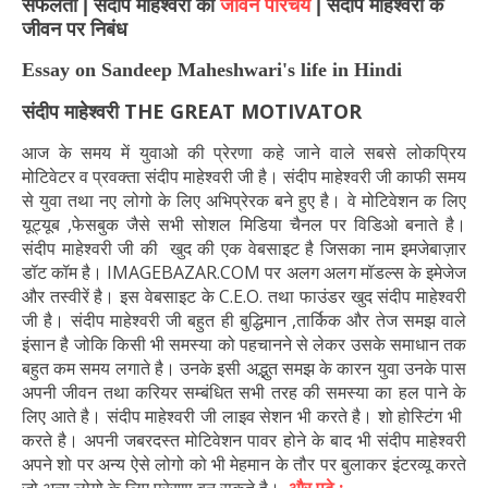
सफलता |
संदीप माहेश्वरी का
जीवन परिचय
|
संदीप माहेश्वरी के
जीवन पर निबंध
Essay on Sandeep Maheshwari's life in Hindi
संदीप माहेश्वरी THE GREAT MOTIVATOR
आज के समय में युवाओ की प्रेरणा कहे जाने वाले सबसे लोकप्रिय
मोटिवेटर व प्रवक्ता संदीप माहेश्वरी जी है। संदीप माहेश्वरी जी काफी समय
से युवा तथा नए लोगो के लिए अभिप्रेरक बने हुए है। वे मोटिवेशन क लिए
यूट्यूब ,फेसबुक जैसे सभी सोशल मिडिया चैनल पर विडिओ बनाते है।
संदीप माहेश्वरी जी की खुद की एक वेबसाइट है जिसका नाम इमजेबाज़ार
डॉट कॉम है। IMAGEBAZAR.COM पर अलग अलग मॉडल्स के इमेजेज
और तस्वीरें है। इस वेबसाइट के C.E.O. तथा फाउंडर खुद संदीप माहेश्वरी
जी है। संदीप माहेश्वरी जी बहुत ही बुद्धिमान ,तार्किक और तेज समझ वाले
इंसान है जोकि किसी भी समस्या को पहचानने से लेकर उसके समाधान तक
बहुत कम समय लगाते है। उनके इसी अद्भुत समझ के कारन युवा उनके पास
अपनी जीवन तथा करियर सम्बंधित सभी तरह की समस्या का हल पाने के
लिए आते है। संदीप माहेश्वरी जी लाइव सेशन भी करते है। शो होस्टिंग भी
करते है। अपनी जबरदस्त मोटिवेशन पावर होने के बाद भी संदीप माहेश्वरी
अपने शो पर अन्य ऐसे लोगो को भी मेहमान के तौर पर बुलाकर इंटरव्यू करते